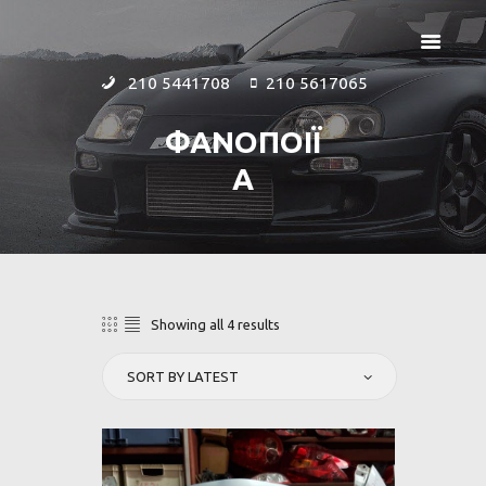
210 5441708
210 5617065
ΦΑΝΟΠΟΙΪ
Α
ΑΡΧΙΚΗ
ΕΤΑΙΡΕΙΑ
ΠΡΟΪΟΝΤΑ
ΕΠΙΚΟΙΝΩΝΙΑ
Showing all 4 results
Sorted
by
latest