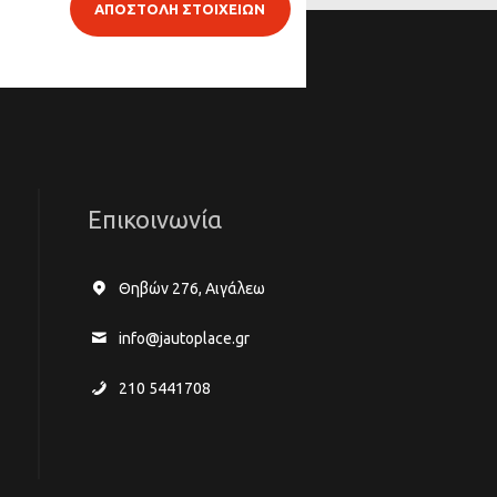
ΑΠΟΣΤΟΛΗ ΣΤΟΙΧΕΙΩΝ
Επικοινωνία
Θηβών 276, Αιγάλεω
info@jautoplace.gr
210 5441708