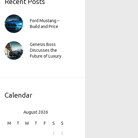
Recent Posts
Ford Mustang –
Build and Price
Genesis Boss
Discusses the
Future of Luxury
Calendar
August 2026
M
T
W
T
F
S
S
1
2