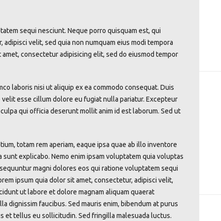
tatem sequi nesciunt. Neque porro quisquam est, qui
, adipisci velit, sed quia non numquam eius modi tempora
t amet, consectetur adipisicing elit, sed do eiusmod tempor
mco laboris nisi ut aliquip ex ea commodo consequat. Duis
 velit esse cillum dolore eu fugiat nulla pariatur. Excepteur
culpa qui officia deserunt mollit anim id est laborum. Sed ut
um, totam rem aperiam, eaque ipsa quae ab illo inventore
icta sunt explicabo. Nemo enim ipsam voluptatem quia voluptas
consequuntur magni dolores eos qui ratione voluptatem sequi
em ipsum quia dolor sit amet, consectetur, adipisci velit,
idunt ut labore et dolore magnam aliquam quaerat
la dignissim faucibus. Sed mauris enim, bibendum at purus
 et tellus eu sollicitudin. Sed fringilla malesuada luctus.