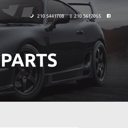
210 5441708
210 5617065
 PARTS