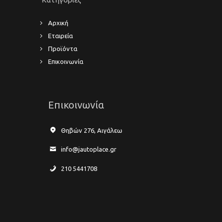
Αρχική
Εταιρεία
Προϊόντα
Επικοινωνία
Επικοινωνία
Θηβών 276, Αιγάλεω
info@jautoplace.gr
210 5441708