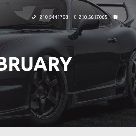
210 5441708
210 5617065
EBRUARY